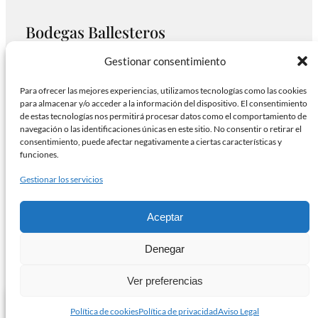
Bodegas Ballesteros
Dirección:
C. de Villatobas, 1, 45350
Gestionar consentimiento
Noblejas, Toledo, España
Para ofrecer las mejores experiencias, utilizamos tecnologías como las cookies
Teléfono:
616464981 – 639115968
para almacenar y/o acceder a la información del dispositivo. El consentimiento
Email:
bodegasballesteros@hotmail.es
de estas tecnologías nos permitirá procesar datos como el comportamiento de
navegación o las identificaciones únicas en este sitio. No consentir o retirar el
About
consentimiento, puede afectar negativamente a ciertas características y
Quienes Somos
funciones.
Tienda
Gestionar los servicios
Curiosidades
Aceptar
Localización Y Contacto
Denegar
Ver preferencias
Copyright © 2024
Bodegas Ballesteros
|
Desarrollado por
quirosgestion.com
S
Quienes Somos
Tienda
Curiosidades
Localización Y Contacto
Política de cookies
Política de privacidad
Aviso Legal