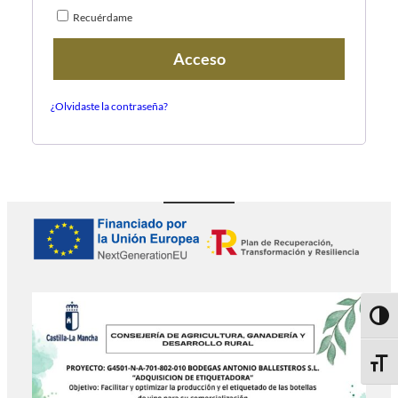
Recuérdame
Acceso
¿Olvidaste la contraseña?
Altern
Alter