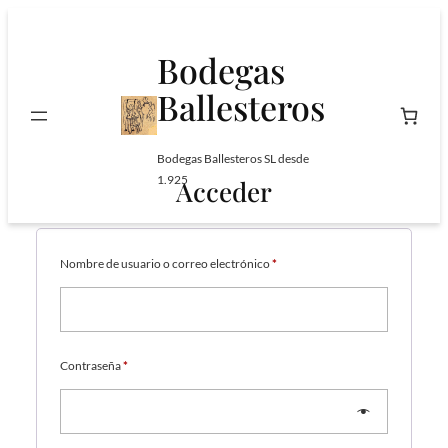
Saltar
al
Bodegas
contenido
Ballesteros
Search
Bodegas Ballesteros SL desde
1.925
Acceder
Obligatorio
Nombre de usuario o correo electrónico
*
Obligatorio
Contraseña
*