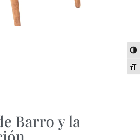
Altern
Alter
e Barro y la
ción